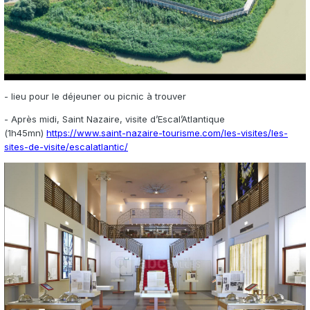
- lieu pour le déjeuner ou picnic à trouver
- Après midi
, Saint Nazaire, visite d’Escal’Atlantique
(
1h45
mn)
https://www.saint-nazaire-tourisme.com/les-visites/les-
sites-de-visite/escalatlantic/