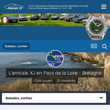
Balades, sorties
L’amicale XJ en Pays de la Loire - Bretagne
Club ouvert · 21 membres
Balades, sorties