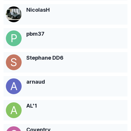
NicolasH
pbm37
Stephane DD6
arnaud
AL'1
Coventry