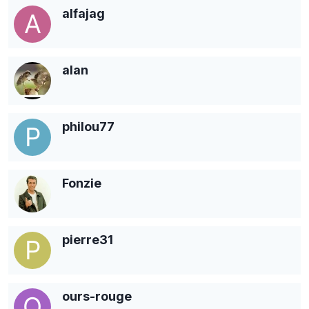
alfajag
alan
philou77
Fonzie
pierre31
ours-rouge