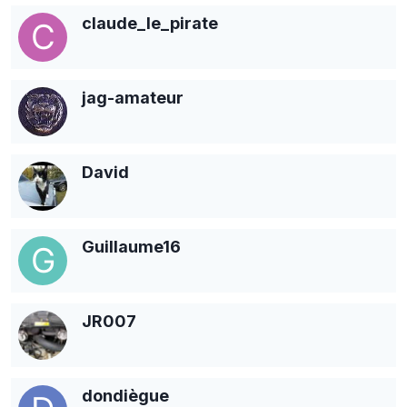
claude_le_pirate
jag-amateur
David
Guillaume16
JR007
dondiègue