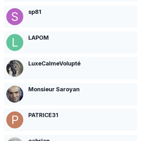
sp81
LAPOM
LuxeCalmeVolupté
Monsieur Saroyan
PATRICE31
oabrian