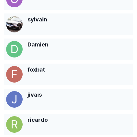
sylvain
Damien
foxbat
jivais
ricardo