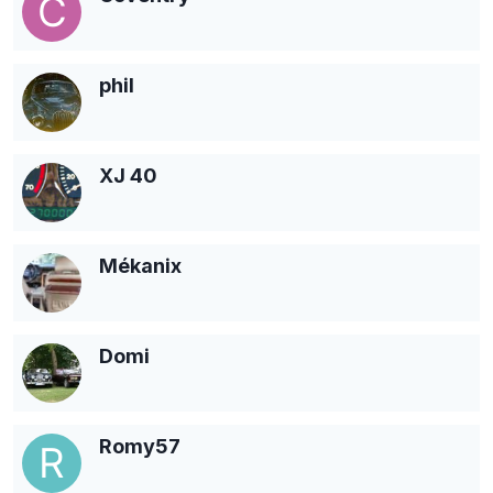
phil
XJ 40
Mékanix
Domi
Romy57