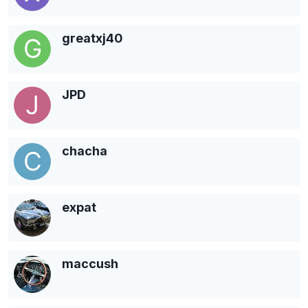
greatxj40
JPD
chacha
expat
maccush