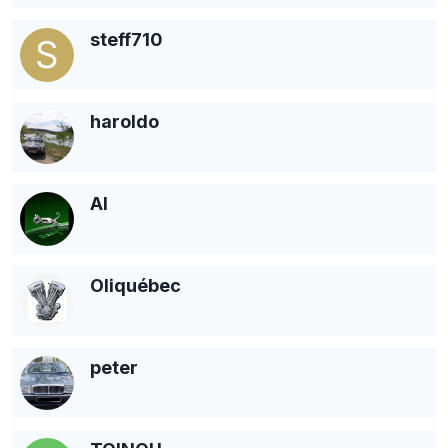
steff710
haroldo
Al
Oliquébec
peter