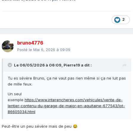
2
bruno4776
Posté le
Mai 6, 2026 à 09:09
Le 06/05/2026 à 06:09,
Pierre19
a dit :
Tu es sévère Bruno, ça ne vaut pas rien même si ça ne luit pas
de mille feux.
Un seul
exemple
https://www.interencheres.com/vehicules/vente-de-
lentier-contenu-du-garage-de-major-en-aquitaine-677543/lot-
86605034.html
Peut-être un peu sévère mais de peu
😂