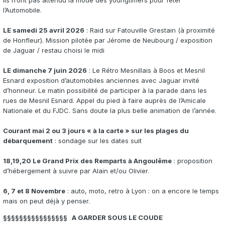
Ils n’ont pas attendu la mode des youngtimers pour fêter
l’Automobile.
LE samedi 25 avril 2026
: Raid sur Fatouville Grestain (à proximité
de Honfleur). Mission pilotée par Jérome de Neubourg / exposition
de Jaguar / restau choisi le midi
LE dimanche 7 juin 2026
: Le Rétro Mesnillais à Boos et Mesnil
Esnard exposition d’automobiles anciennes avec Jaguar invité
d’honneur. Le matin possibilité de participer à la parade dans les
rues de Mesnil Esnard. Appel du pied à faire auprès de l’Amicale
Nationale et du FJDC. Sans doute la plus belle animation de l’année.
Courant mai 2 ou 3 jours « à la carte » sur les plages du
débarquement
: sondage sur les dates suit
18,19,20 Le Grand Prix des Remparts à Angoulême
: proposition
d’hébergement à suivre par Alain et/ou Olivier.
6, 7 et 8 Novembre
: auto, moto, retro à Lyon : on a encore le temps
mais on peut déjà y penser.
§§§§§§§§§§§§§§§§ A GARDER SOUS LE COUDE