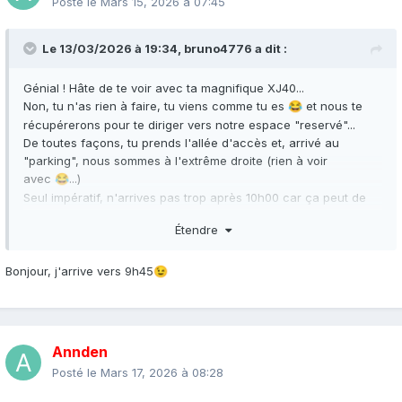
Posté le
Mars 15, 2026 à 07:45
Le 13/03/2026 à 19:34,
bruno4776
a dit :
Génial ! Hâte de te voir avec ta magnifique XJ40...
Non, tu n'as rien à faire, tu viens comme tu es
et nous te
😂
récupérerons pour te diriger vers notre espace "reservé"...
De toutes façons, tu prends l'allée d'accès et, arrivé au
"parking", nous sommes à l'extrême droite (rien à voir
avec
...)
😂
Seul impératif, n'arrives pas trop après 10h00 car ça peut de
devenir dur de conserver des places...
Étendre
Bonjour, j'arrive vers 9h45
😉
Annden
Posté le
Mars 17, 2026 à 08:28