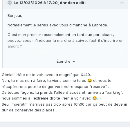
Le 13/03/2026 à 17:20,
Annden
a dit :
Bonjour,
Normalement je serais avec vous dimanche à Labrède.
C'est mon premier rassemblement en tant que participant,
pouvez-vous m'indiquer la marche à suivre, faut-il s'inscrire en
amont ?
Merci par avance
😊
Étendre
Denis
Génial ! Hâte de te voir avec ta magnifique XJ40...
Non, tu n'as rien à faire, tu viens comme tu es
et nous te
😂
récupérerons pour te diriger vers notre espace "reservé"...
De toutes façons, tu prends l'allée d'accès et, arrivé au "parking",
nous sommes à l'extrême droite (rien à voir avec
...)
😂
Seul impératif, n'arrives pas trop après 10h00 car ça peut de devenir
dur de conserver des places...