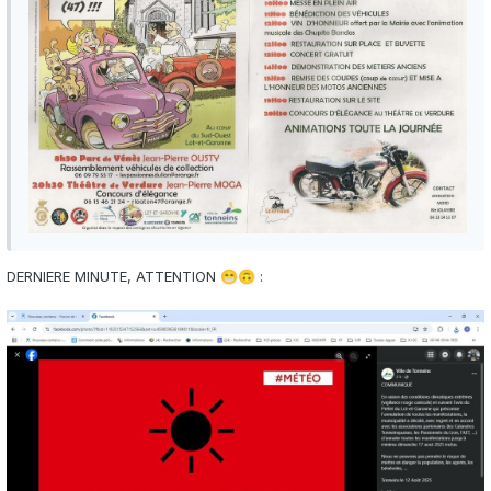
DERNIERE MINUTE, ATTENTION
:
😁
🙃