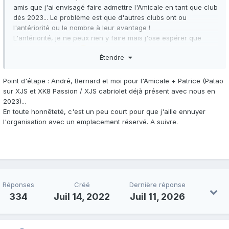
amis que j'ai envisagé faire admettre l'Amicale en tant que club
dès 2023... Le problème est que d'autres clubs ont ou
l'antériorité ou le nombre à leur avantage !
L'antériorité, je ne peux rien y faire mais j'ose espérer que
notre heure viendra
... Je vais naturellement demander un
😂
Étendre
rapprochement du centre historique.
Le nombre, il ne tient qu'à nous et c'est pour cela que je
développe aussi l'idée de nous rejoindre sur d'autres forums
Point d'étape
: André, Bernard et moi pour l'Amicale + Patrice (Patao
.
😀
sur XJS et XK8 Passion / XJS cabriolet déjà présent avec nous en
2023)...
Entre-temps, j'ai déjà eu la confirmation de notre acceptation...
En toute honnêteté, c'est un peu court pour que j'aille ennuyer
Mais, ça, on s'en doutait
!
😂
l'organisation avec un emplacement réservé. A suivre.
Une deuxième affiche :
Réponses
Créé
Dernière réponse
334
Juil 14, 2022
Juil 11, 2026