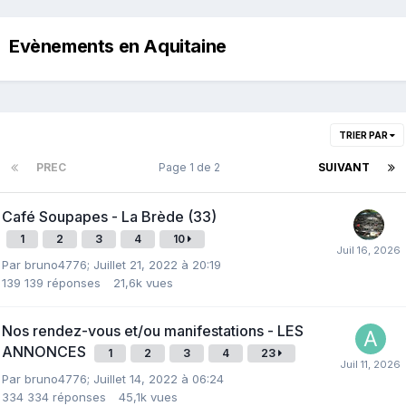
Evènements en Aquitaine
TRIER PAR
PREC
Page 1 de 2
SUIVANT
Café Soupapes - La Brède (33)
1
2
3
4
10
Par
bruno4776
;
Juillet 21, 2022 à 20:19
139
139 réponses
21,6k
vues
Nos rendez-vous et/ou manifestations - LES
ANNONCES
1
2
3
4
23
Par
bruno4776
;
Juillet 14, 2022 à 06:24
334
334 réponses
45,1k
vues