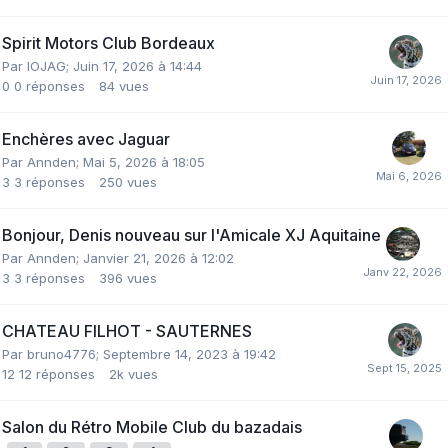
Spirit Motors Club Bordeaux
Par
IOJAG
;
Juin 17, 2026 à 14:44
0
0 réponses
84
vues
Enchères avec Jaguar
Par
Annden
;
Mai 5, 2026 à 18:05
3
3 réponses
250
vues
Bonjour, Denis nouveau sur l'Amicale XJ Aquitaine
Par
Annden
;
Janvier 21, 2026 à 12:02
3
3 réponses
396
vues
CHATEAU FILHOT - SAUTERNES
Par
bruno4776
;
Septembre 14, 2023 à 19:42
12
12 réponses
2k
vues
Salon du Rétro Mobile Club du bazadais