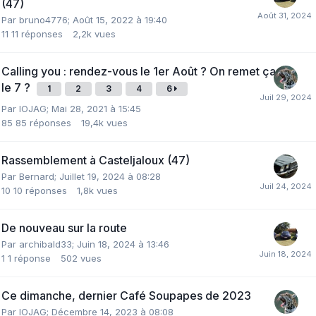
(47)
Par
bruno4776
;
Août 15, 2022 à 19:40
11
11 réponses
2,2k
vues
Calling you : rendez-vous le 1er Août ? On remet ça
le 7 ?
1
2
3
4
6
Par
IOJAG
;
Mai 28, 2021 à 15:45
85
85 réponses
19,4k
vues
Rassemblement à Casteljaloux (47)
Par
Bernard
;
Juillet 19, 2024 à 08:28
10
10 réponses
1,8k
vues
De nouveau sur la route
Par
archibald33
;
Juin 18, 2024 à 13:46
1
1 réponse
502
vues
Ce dimanche, dernier Café Soupapes de 2023
Par
IOJAG
;
Décembre 14, 2023 à 08:08